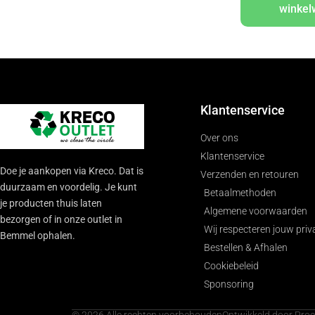
winke
Klantenservice
Over ons
Klantenservice
Doe je aankopen via Kreco. Dat is
Verzenden en retouren
duurzaam en voordelig. Je kunt
Betaalmethoden
je producten thuis laten
Algemene voorwaarden
bezorgen of in onze outlet in
Wij respecteren jouw priv
Bemmel ophalen.
Bestellen & Afhalen
Cookiebeleid
Sponsoring