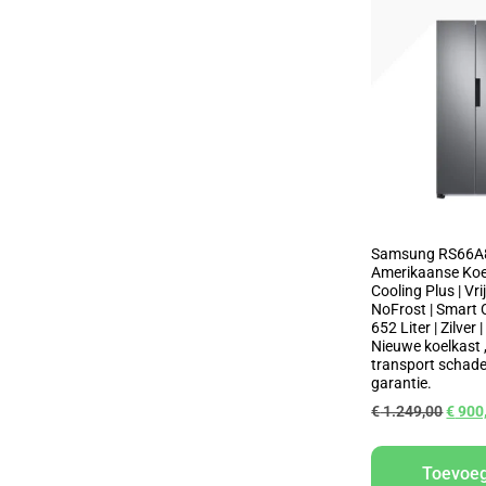
Samsung RS66A
Amerikaanse Koel
Cooling Plus | Vri
NoFrost | Smart 
652 Liter | Zilver 
Nieuwe koelkast ,
transport schade 
garantie.
€
1.249,00
€
900
Toevoe