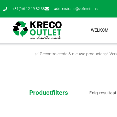
+31(0)6 12 19 82 38
administratie@vpfereturns.nl
WELKOM
✅ Gecontroleerde & nieuwe producten
✅ Verz
Productfilters
Enig resultaat