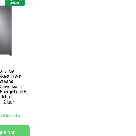
artikel
8101S9
kast | Twin
jstaand |
Conversion |
| Energielabel E.
 lichte
. 2 jaar
,00
Incl. BTW
gen aan