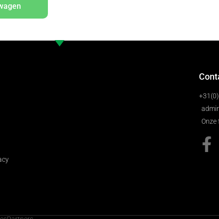
lwagen
Cont
+31(0
admin
Onze 
acy