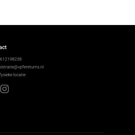
act
)612198238
istratie@vpfereturns.nl
fysieke locatie