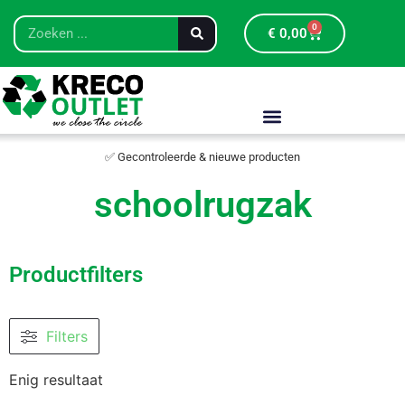
0
€
0,00
✅ Gecontroleerde & nieuwe producten
schoolrugzak
Productfilters
Filters
Enig resultaat