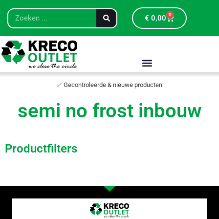
0
€
0,00
✅ Gecontroleerde & nieuwe producten
semi no frost inbouw
Productfilters