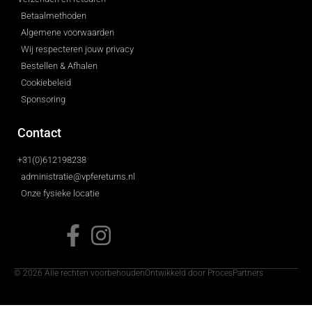
Betaalmethoden
Algemene voorwaarden
Wij respecteren jouw privacy
Bestellen & Afhalen
Cookiebeleid
Sponsoring
Contact
+31(0)612198238
administratie@vpfereturns.nl
Onze fysieke locatie
© 2026 Alle rechten voorbehouden
Ontwikkeld door ProcesPartners