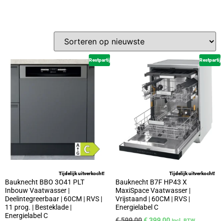
Restpartij
Restpartij
Tijdelijk uitverkocht!
Tijdelijk uitverkocht!
Bauknecht BBO 3O41 PLT
Bauknecht B7F HP43 X
Inbouw Vaatwasser |
MaxiSpace Vaatwasser |
Deelintegreerbaar | 60CM | RVS |
Vrijstaand | 60CM | RVS |
11 prog. | Besteklade |
Energielabel C
Energielabel C
€
599,00
€
399,00
Incl. BTW