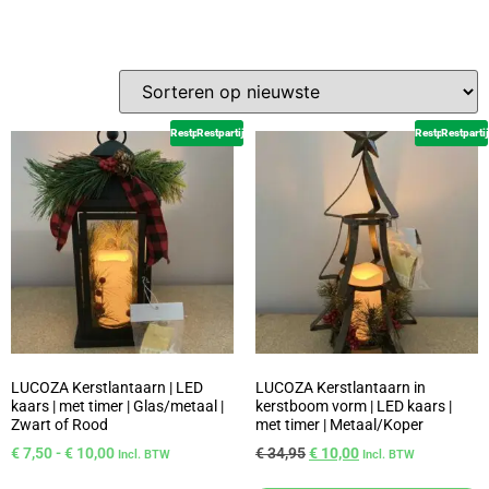
Restpartij
Restpartij
Restpartij
Restpartij
LUCOZA Kerstlantaarn | LED
LUCOZA Kerstlantaarn in
kaars | met timer | Glas/metaal |
kerstboom vorm | LED kaars |
Zwart of Rood
met timer | Metaal/Koper
€
7,50
-
€
10,00
€
34,95
€
10,00
Incl. BTW
Incl. BTW