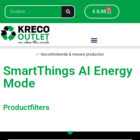
0
€
0,00
✅ Gecontroleerde & nieuwe producten
SmartThings AI Energy
Mode
Productfilters