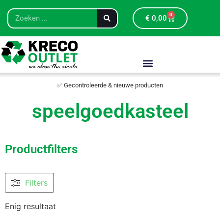
0
€
0,00
✅ Gecontroleerde & nieuwe producten
speelgoedkasteel
Productfilters
Filters
Enig resultaat