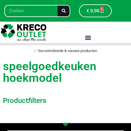
0
€
0,00
✅ Gecontroleerde & nieuwe producten
speelgoedkeuken
hoekmodel
Productfilters