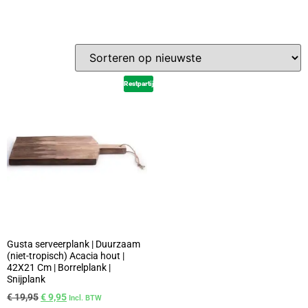
Restpartij
Gusta serveerplank | Duurzaam
(niet-tropisch) Acacia hout |
42X21 Cm | Borrelplank |
Snijplank
€
19,95
€
9,95
Incl. BTW