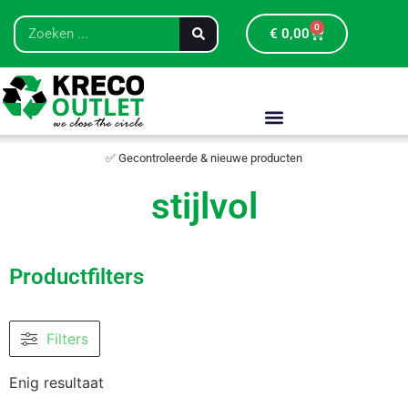
0
€
0,00
✅ Gecontroleerde & nieuwe producten
stijlvol
Productfilters
Filters
Enig resultaat