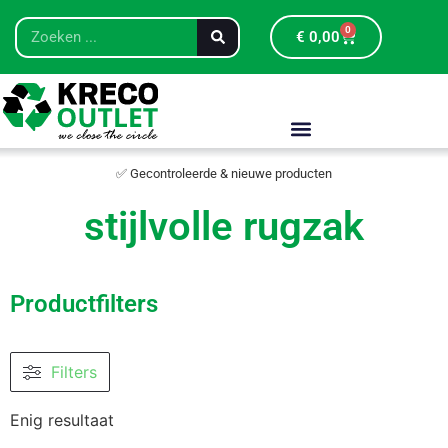
0
€
0,00
✅ Gecontroleerde & nieuwe producten
stijlvolle rugzak
Productfilters
Filters
Enig resultaat