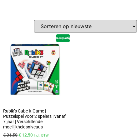
Restpartij
Rubik’s Cube It Game |
Puzzelspel voor 2 spelers | vanaf
7 jaar | Verschillende
moeilijkheidsniveaus
€
31,50
€
12,50
Incl. BTW