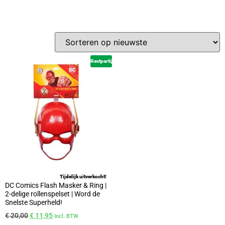
Restpartij
Tijdelijk uitverkocht!
DC Comics Flash Masker & Ring |
2-delige rollenspelset | Word de
Snelste Superheld!
€
20,00
€
11,95
Incl. BTW