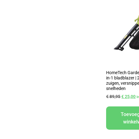
HomeTech Garden
in-1 bladblazer |
zuigen, versnippe
snelheden
€
89,95
€
25,00
I
Toevoe
winke