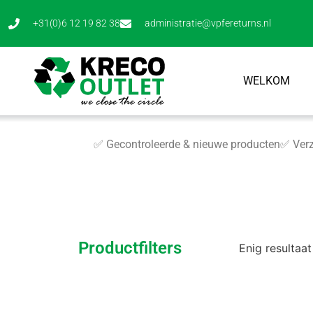
+31(0)6 12 19 82 38
administratie@vpfereturns.nl
WELKOM
✅ Gecontroleerde & nieuwe producten
✅ Verz
Productfilters
Enig resultaat