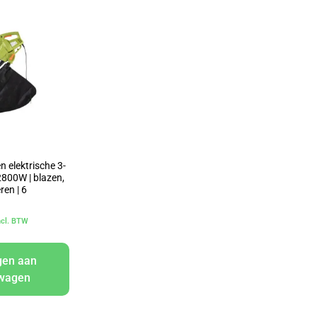
 elektrische 3-
 2800W | blazen,
ren | 6
ncl. BTW
gen aan
lwagen