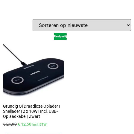
Restpartij
Grundig Qi Draadloze Oplader |
Snellader | 2 x 10W | Incl. USB-
Oplaadkabel | Zwart
€
21,99
€
12,50
Incl. BTW