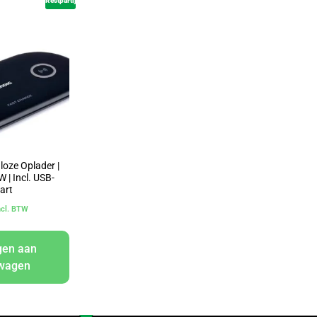
Restpartij
loze Oplader |
W | Incl. USB-
art
ncl. BTW
gen aan
lwagen