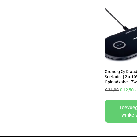
Grundig Qi Draad
Snellader | 2 x 10
Oplaadkabel | Zw
€
21,99
€
12,50
I
Toevoe
winke