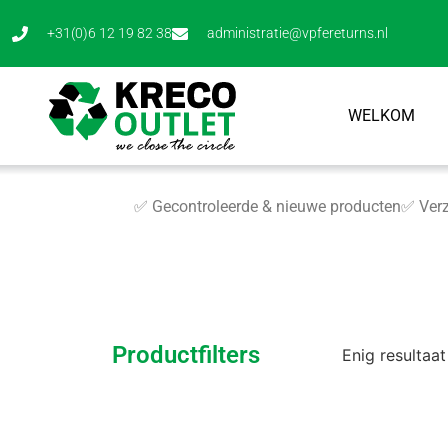
+31(0)6 12 19 82 38
administratie@vpfereturns.nl
WELKOM
✅ Gecontroleerde & nieuwe producten
✅ Verz
Productfilters
Enig resultaat