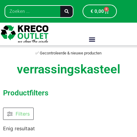
0
€
0,00
✅ Gecontroleerde & nieuwe producten
verrassingskasteel
Productfilters
Filters
Enig resultaat