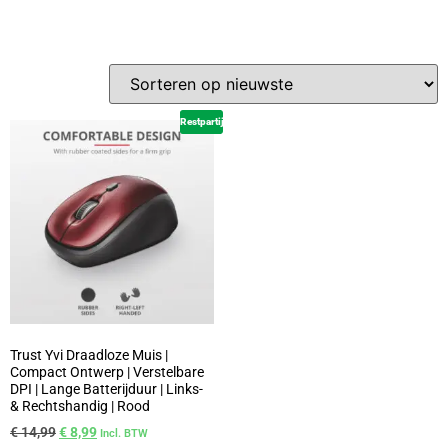
Restpartij
Trust Yvi Draadloze Muis |
Compact Ontwerp | Verstelbare
DPI | Lange Batterijduur | Links-
& Rechtshandig | Rood
€
14,99
€
8,99
Incl. BTW