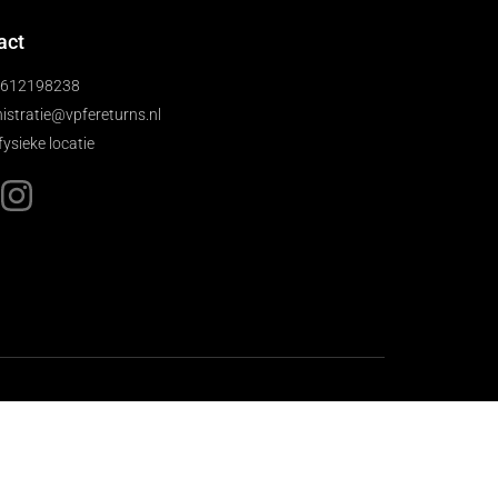
act
)612198238
istratie@vpfereturns.nl
fysieke locatie