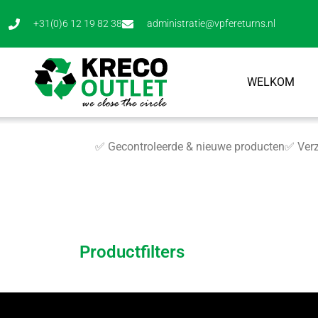
+31(0)6 12 19 82 38
administratie@vpfereturns.nl
WELKOM
✅ Gecontroleerde & nieuwe producten
✅ Verz
Productfilters