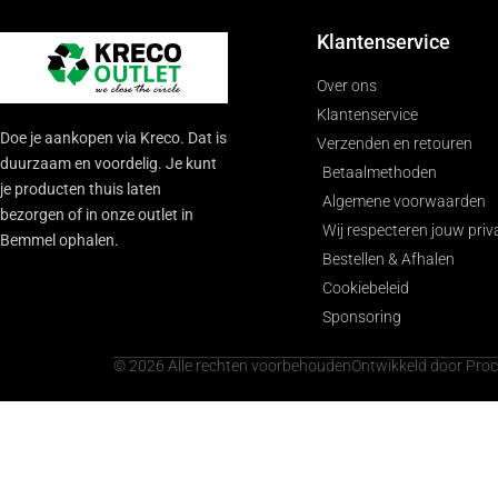
Klantenservice
Over ons
Klantenservice
Doe je aankopen via Kreco. Dat is
Verzenden en retouren
duurzaam en voordelig. Je kunt
Betaalmethoden
je producten thuis laten
Algemene voorwaarden
bezorgen of in onze outlet in
Wij respecteren jouw priv
Bemmel ophalen.
Bestellen & Afhalen
Cookiebeleid
Sponsoring
© 2026 Alle rechten voorbehouden
Ontwikkeld door Pro