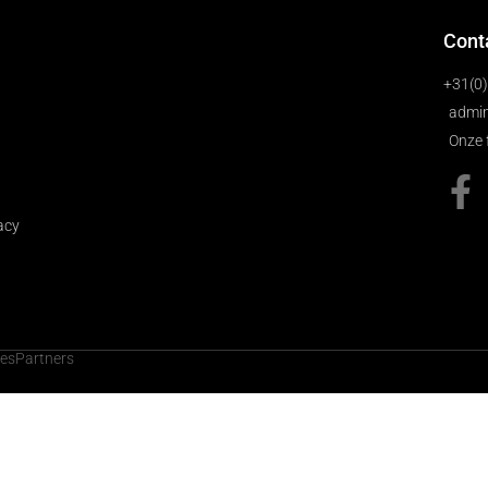
Cont
+31(0
admin
Onze 
acy
cesPartners