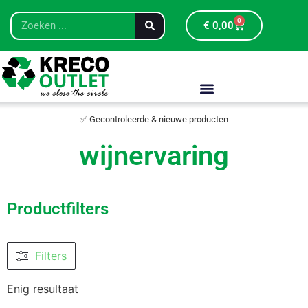
0
€
0,00
✅ Gecontroleerde & nieuwe producten
wijnervaring
Productfilters
Filters
Enig resultaat