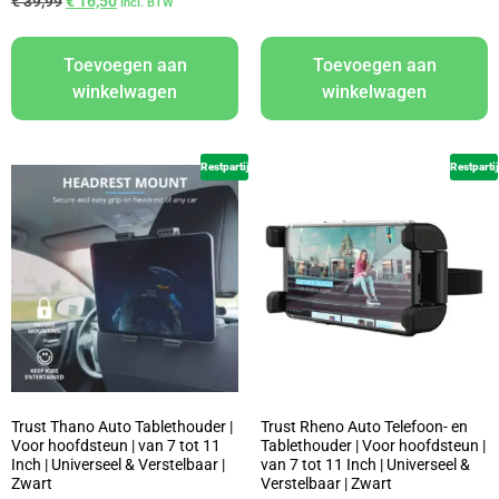
€
39,99
€
16,50
Incl. BTW
Toevoegen aan
Toevoegen aan
winkelwagen
winkelwagen
Restpartij
Restpartij
Trust Thano Auto Tablethouder |
Trust Rheno Auto Telefoon- en
Voor hoofdsteun | van 7 tot 11
Tablethouder | Voor hoofdsteun |
Inch | Universeel & Verstelbaar |
van 7 tot 11 Inch | Universeel &
Zwart
Verstelbaar | Zwart