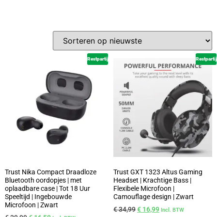
Restpartij
Restpartij
Trust Nika Compact Draadloze
Trust GXT 1323 Altus Gaming
Bluetooth oordopjes | met
Headset | Krachtige Bass |
oplaadbare case | Tot 18 Uur
Flexibele Microfoon |
Speeltijd | Ingebouwde
Camouflage design | Zwart
Microfoon | Zwart
€
34,99
€
16,99
Incl. BTW