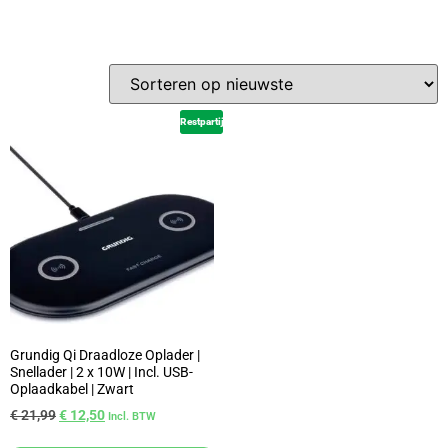
Restpartij
Grundig Qi Draadloze Oplader |
Snellader | 2 x 10W | Incl. USB-
Oplaadkabel | Zwart
€
21,99
€
12,50
Incl. BTW