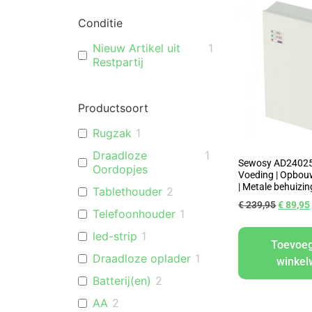
Conditie
Nieuw Artikel uit
1
Restpartij
Productsoort
Rugzak
1
Draadloze
1
Sewosy AD24025
Oordopjes
Voeding | Opbouw
| Metale behuizin
Tablethouder
2
€
239,95
€
89,95
Telefoonhouder
1
led-strip
1
Toevoe
Draadloze oplader
1
winke
Batterij(en)
2
AA
2