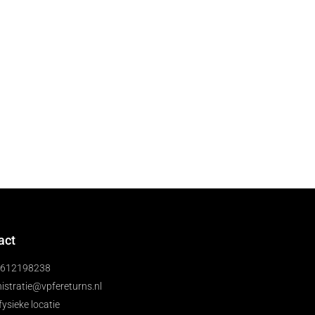
act
)612198238
istratie@vpfereturns.nl
fysieke locatie