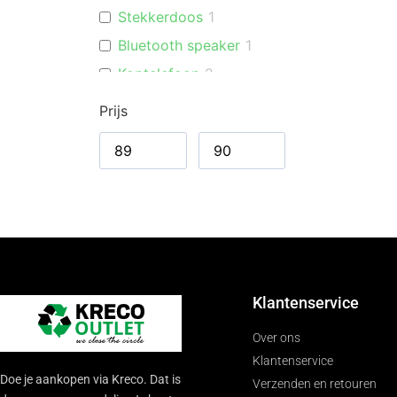
Stekkerdoos
1
Bluetooth speaker
1
Koptelefoon
2
Schakelende
1
Prijs
voeding
Klantenservice
Over ons
Klantenservice
Doe je aankopen via Kreco. Dat is
Verzenden en retouren