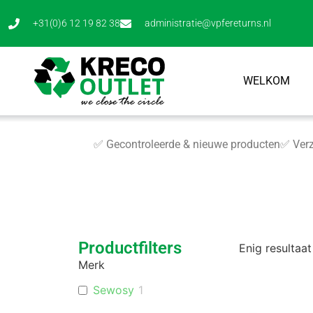
+31(0)6 12 19 82 38
administratie@vpfereturns.nl
WELKOM
✅ Gecontroleerde & nieuwe producten
✅ Verz
Productfilters
Enig resultaat
Merk
Sewosy
1