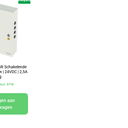
Restpartij
R Schakelende
 | 24VDC | 2,5A
g
Incl. BTW
gen aan
lwagen