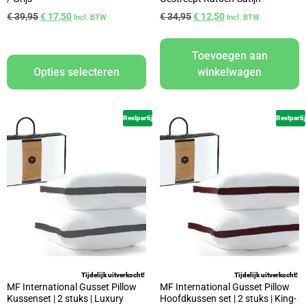
€
39,95
€
17,50
€
34,95
€
12,50
Incl. BTW
Incl. BTW
Toevoegen aan
Opties selecteren
winkelwagen
Restpartij
Restpartij
Tijdelijk uitverkocht!
Tijdelijk uitverkocht!
MF International Gusset Pillow
MF International Gusset Pillow
Kussenset | 2 stuks | Luxury
Hoofdkussen set | 2 stuks | King-