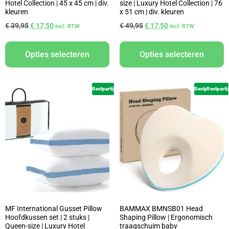
Hotel Collection | 45 x 45 cm | div.
size | Luxury Hotel Collection | 76
kleuren
x 51 cm | div. kleuren
€
39,95
€
17,50
€
49,95
€
17,50
Incl. BTW
Incl. BTW
Opties selecteren
Opties selecteren
Restpartij
Restpartij
Restpartij
MF International Gusset Pillow
BAMMAX BMNSB01 Head
Hoofdkussen set | 2 stuks |
Shaping Pillow | Ergonomisch
Queen-size | Luxury Hotel
traagschuim baby