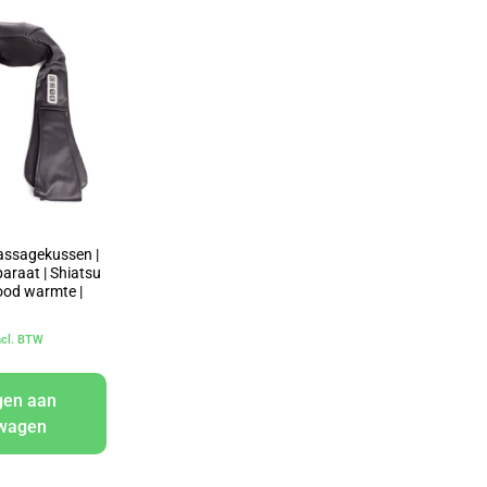
assagekussen |
raat | Shiatsu
ood warmte |
ncl. BTW
gen aan
lwagen