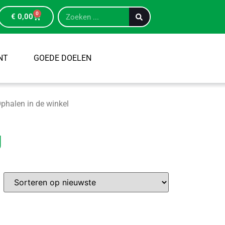
0
€
0,00
NT
GOEDE DOELEN
phalen in de winkel
g