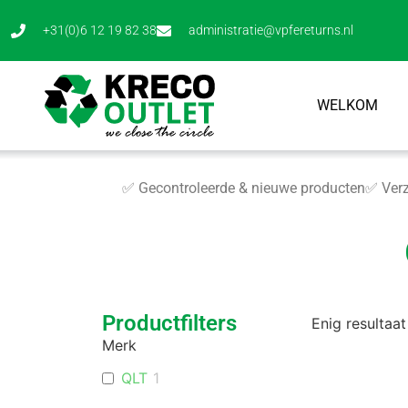
+31(0)6 12 19 82 38
administratie@vpfereturns.nl
WELKOM
✅ Gecontroleerde & nieuwe producten
✅ Verz
Productfilters
Enig resultaat
Merk
QLT
1