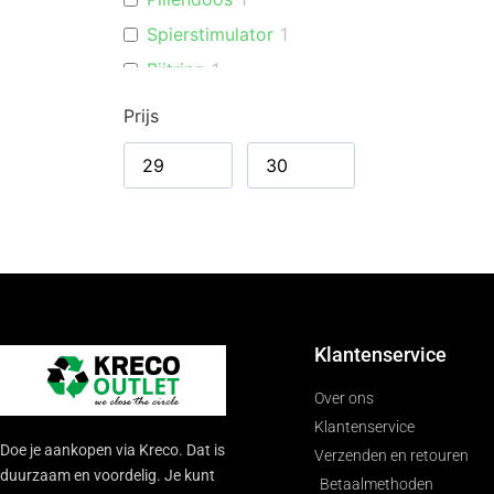
Spierstimulator
1
Bijtring
1
Weegschaal
1
Prijs
Massagekussen
1
Klantenservice
Over ons
Klantenservice
Doe je aankopen via Kreco. Dat is
Verzenden en retouren
duurzaam en voordelig. Je kunt
Betaalmethoden