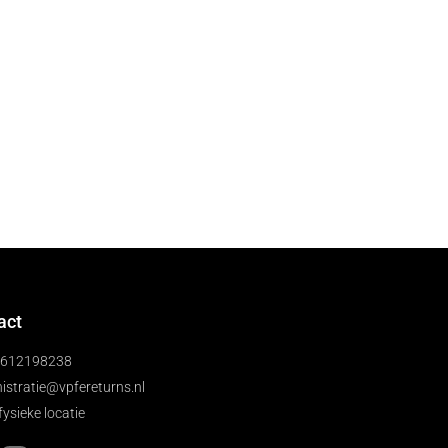
act
)612198238
istratie@vpfereturns.nl
fysieke locatie