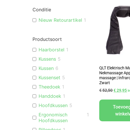
Conditie
Nieuw Retourartikel
1
Productsoort
Haarborstel
1
Kussens
5
Kussen
6
QLT Elektrisch M
Nekmassage Appa
Kussenset
5
massage | Infrar
Zwart
Theedoek
1
€
52,50
€
29,95
I
Handdoek
1
Hoofdkussen
5
Toevoe
winke
Ergonomisch
1
Hoofdkussen
Pillendoos
1