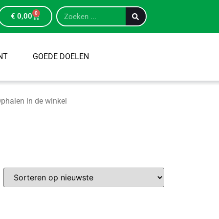
0
€
0,00
NT
GOEDE DOELEN
phalen in de winkel