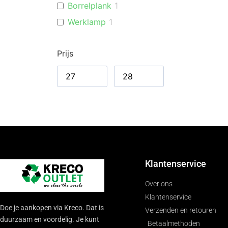
Borrelplank
1
Werklamp
1
Bouwlamp
1
Prijs
Zaklamp
1
Handdoekhouder
2
Keukenorganiser
2
Keukenrolhouder
1
Bijzettafel
1
Decoratietafel
1
Batterij(en)
2
Klantenservice
AA
2
Stekkerdoos
1
Over ons
Klantenservice
Ventilatorkachel
1
Doe je aankopen via Kreco. Dat is
Verzenden en retouren
duurzaam en voordelig. Je kunt
Betaalmethoden