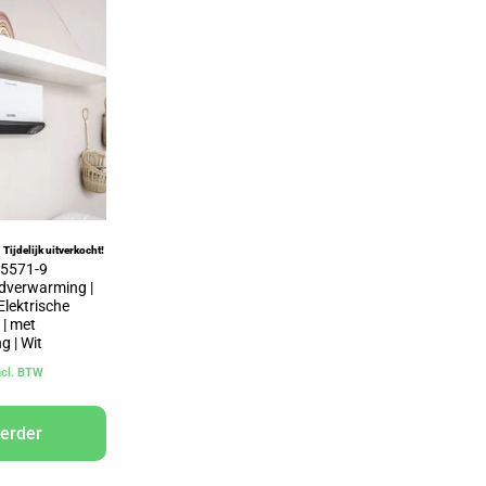
Tijdelijk uitverkocht!
a 5571-9
dverwarming |
Elektrische
 | met
g | Wit
ncl. BTW
verder