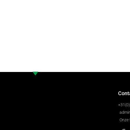
Cont
+31(0
admin
Onze 