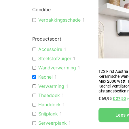
Conditie
Verpakkingsschade
1
Productsoort
Accessoire
1
Steelstofzuiger
1
Wandverwarming
1
TZS First Austri
Keramische Wan
Kachel
1
Max 2000 watt | 
Verwarming
1
Kachel Ventilator
afstandsbedienin
Theedoek
1
€
69,95
€
27,50
I
Handdoek
1
Snijplank
1
Lees 
Serveerplank
1