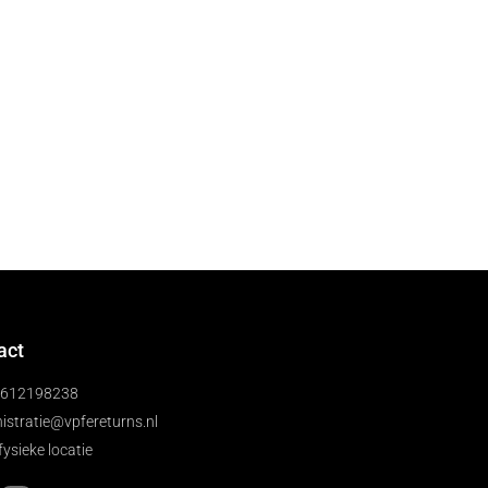
act
)612198238
istratie@vpfereturns.nl
fysieke locatie