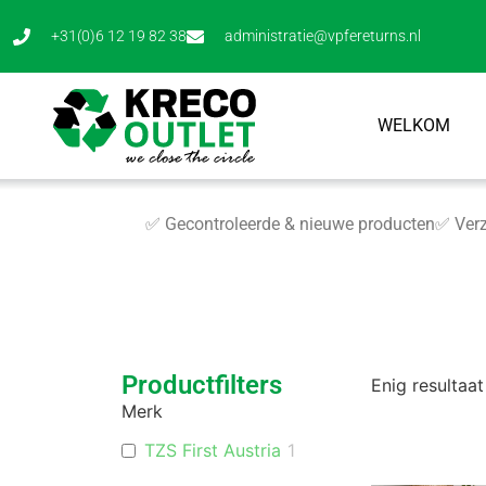
+31(0)6 12 19 82 38
administratie@vpfereturns.nl
WELKOM
✅ Gecontroleerde & nieuwe producten
✅ Verz
Productfilters
Enig resultaat
Merk
TZS First Austria
1