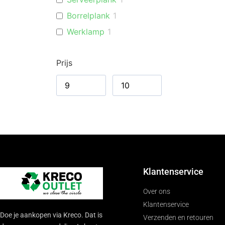
Borrelplank
1
Werklamp
1
Bouwlamp
1
Prijs
Zaklamp
1
Handdoekhouder
2
Keukenorganiser
2
Keukenrolhouder
1
Bijzettafel
1
Decoratietafel
1
Batterij(en)
2
Klantenservice
AA
2
Stekkerdoos
1
Over ons
Klantenservice
Ventilatorkachel
1
Doe je aankopen via Kreco. Dat is
Verzenden en retouren