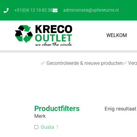
+31(0)6 12 19 82 38
administratie@vpfereturns.nl
WELKOM
✅ Gecontroleerde & nieuwe producten
✅ Verz
Productfilters
Enig resultaat
Merk
Gusta
1