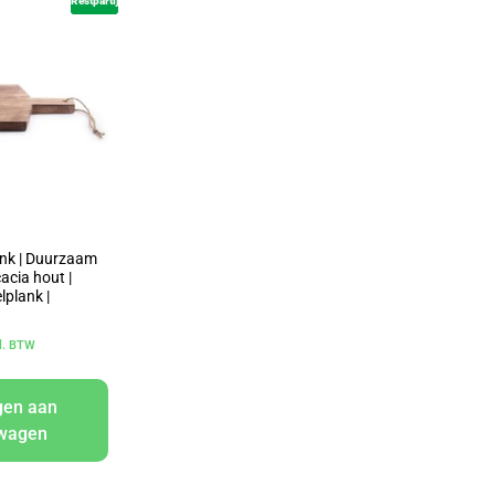
Restpartij
ank | Duurzaam
cacia hout |
lplank |
cl. BTW
gen aan
lwagen