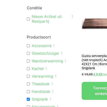
Conditie
Nieuw Artikel uit
1
Restpartij
Productsoort
Accessoire
1
Steelstofzuiger
1
Gusta serveerpl
(niet-tropisch) A
Wandverwarming
1
42X21 Cm | Borre
Snijplank
Kachel
1
€
19,95
€
9,95
In
Verwarming
1
Theedoek
1
Toevoe
Handdoek
1
winke
Snijplank
1
Serveerplank
1