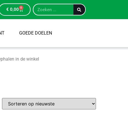
0
€
0,00
NT
GOEDE DOELEN
phalen in de winkel