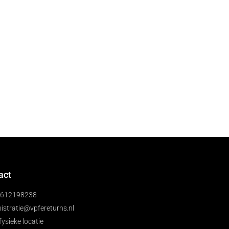
act
)612198238
istratie@vpfereturns.nl
fysieke locatie