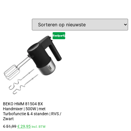
Restpartij
BEKO HMM 81504 BX
Handmixer | 500W | met
Turbofunctie & 4 standen | RVS /
Zwart
€
51,99
€
29,95
Incl. BTW