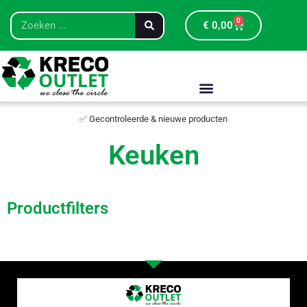
0
€
0,00
✅ Gecontroleerde & nieuwe producten
Keuken
Productfilters