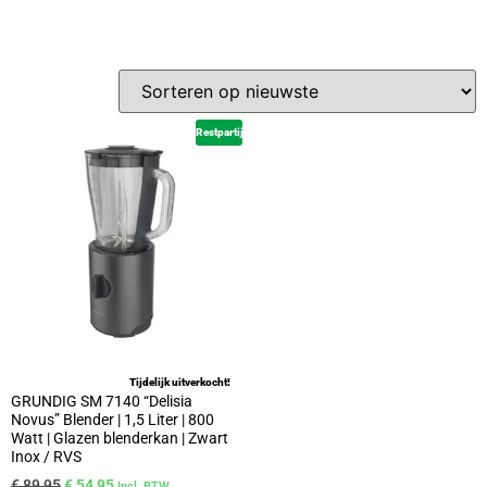
Restpartij
Tijdelijk uitverkocht!
GRUNDIG SM 7140 “Delisia
Novus” Blender | 1,5 Liter | 800
Watt | Glazen blenderkan | Zwart
Inox / RVS
€
89,95
€
54,95
Incl. BTW