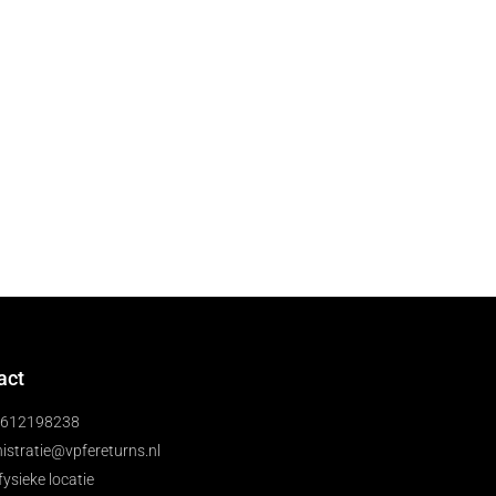
act
)612198238
istratie@vpfereturns.nl
fysieke locatie