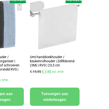
Restpartij
Restpartij
Restpartij
Restpartij
uder /
Umi handdoekhouder /
organiser |
keukenrolhouder | Zelfklevend
 of schroeven
(3M) | RVS | 23,5 cm
orsteld RVS |
€
19,95
€
7,95
Incl. BTW
cl. BTW
gen aan
Toevoegen aan
lwagen
winkelwagen