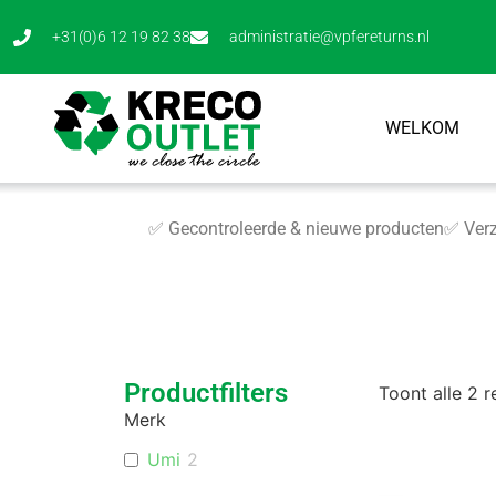
+31(0)6 12 19 82 38
administratie@vpfereturns.nl
WELKOM
✅ Gecontroleerde & nieuwe producten
✅ Verz
Productfilters
Toont alle 2 r
Merk
Umi
2