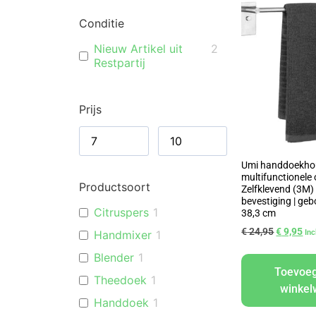
Conditie
Nieuw Artikel uit
2
Restpartij
Prijs
Umi handdoekho
multifunctionele 
Productsoort
Zelfklevend (3M)
bevestiging | geb
Citruspers
1
38,3 cm
€
24,95
€
9,95
Handmixer
1
In
Blender
1
Toevoe
Theedoek
1
winke
Handdoek
1