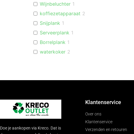
Wijnbeluchter
1
koffiezetapparaat
2
Snijplank
1
Serveerplank
1
Borrelplank
1
waterkoker
2
Koekenpan
1
Pannenset
1
Broodrooster
1
Handdoekhouder
2
Keukenorganiser
2
Klantenservice
Keukenrolhouder
1
Over ons
Klantenservice
Doe je aankopen via Kreco. Dat is
Verzenden en retouren