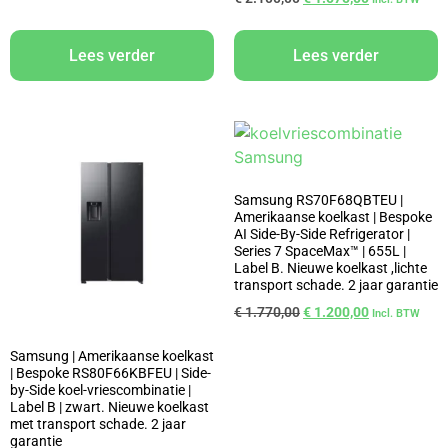
Lees verder
Lees verder
Samsung RS70F68QBTEU |
Amerikaanse koelkast | Bespoke
AI Side-By-Side Refrigerator |
Series 7 SpaceMax™ | 655L |
Label B. Nieuwe koelkast ,lichte
transport schade. 2 jaar garantie
€
1.770,00
€
1.200,00
Incl. BTW
Samsung | Amerikaanse koelkast
| Bespoke RS80F66KBFEU | Side-
by-Side koel-vriescombinatie |
Label B | zwart. Nieuwe koelkast
met transport schade. 2 jaar
garantie