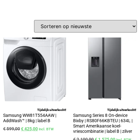
Tijdelijk uitverkocht!
Tijdelijk uitverkocht!
Samsung WW81T554AAW |
Samsung Series 8 On-device
AddWash™ | 8kg | label B
Bixby | RS80F66KBTEU | 634L |
Smart Amerikaanse koel-
€
599,00
€
425,00
Incl. BTW
vriescombinatie | label B | zilver
€
2.100,00
€
1.575,00
Incl. BTW