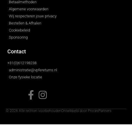
Betaalmethoden
Algemene voorwaarden
Wij respecteren jouw privacy
Bestellen & Afhalen
Cookiebeleid
Sponsoring
Contact
+31(0)612198238
administratie@vpfereturns.nl
Onze fysieke locatie
© 2026 Alle rechten voorbehouden
Ontwikkeld door ProcesPartners