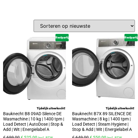
Restpartij
Restpartij
Tijdelijk uitverkocht!
Tijdelijk uitverkocht!
Bauknecht B8 09AD Silence DE
Bauknecht B7X 89 SILENCE DE
Wasmachine | 10 kg | 1400 tpm |
Wasmachine | 8 kg | 1400 tpm |
Load Detect | AutoDose | Stop &
Load Detect | Steam Hygiene |
Add | Wit | Energielabel A
Stop & Add | Wit | Energielabel A
€
699,00
€
525,00
€
649,00
€
550,00
Incl. BTW
Incl. BTW