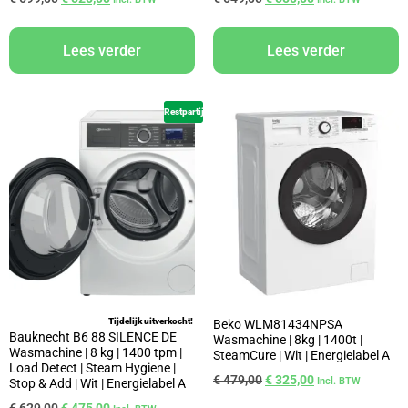
Lees verder
Lees verder
Restpartij
Tijdelijk uitverkocht!
Beko WLM81434NPSA
Bauknecht B6 88 SILENCE DE
Wasmachine | 8kg | 1400t |
Wasmachine | 8 kg | 1400 tpm |
SteamCure | Wit | Energielabel A
Load Detect | Steam Hygiene |
€
479,00
€
325,00
Incl. BTW
Stop & Add | Wit | Energielabel A
€
629,00
€
475,00