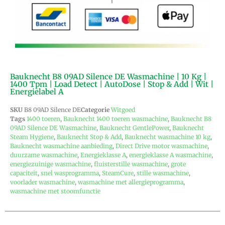
Bauknecht B8 09AD Silence DE Wasmachine | 10 Kg |
1400 Tpm | Load Detect | AutoDose | Stop & Add | Wit |
Energielabel A
SKU
B8 09AD Silence DE
Categorie
Witgoed
Tags
1400 toeren
,
Bauknecht 1400 toeren wasmachine
,
Bauknecht B8
09AD Silence DE Wasmachine
,
Bauknecht GentlePower
,
Bauknecht
Steam Hygiene
,
Bauknecht Stop & Add
,
Bauknecht wasmachine 10 kg
,
Bauknecht wasmachine aanbieding
,
Direct Drive motor wasmachine
,
duurzame wasmachine
,
Energieklasse A
,
energieklasse A wasmachine
,
energiezuinige wasmachine
,
fluisterstille wasmachine
,
grote
capaciteit
,
snel wasprogramma
,
SteamCure
,
stille wasmachine
,
voorlader wasmachine
,
wasmachine met allergieprogramma
,
wasmachine met stoomfunctie