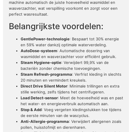
machine automatisch de juiste hoeveelheid wasmiddel en
wasverzachter, wat verspilling voorkomt en zorgt voor een
perfect wasresultaat.
Belangrijkste voordelen:
GentlePower-technologie
: Bespaart tot 30% energie
en 59% water dankzij optimale waterverdeling.
AutoDose-systeem
: Automatische dosering van
wasmiddel en wasverzachter voor efficiënt gebruik.
Steam Hygiene-optie
: Verwijdert 99,9% van de
bacteriën zonder chemische toevoegingen.
Steam Refresh-programma
: Verfrist kleding in slechts
20 minuten en vermindert kreukels.
Direct Drive Silent Motor
: Minimale trillingen en extra
stille werking, zelfs tijdens het centrifugeren.
Load Detect-sensor
: Meet de hoeveelheid was en past
het water- en energieverbruik automatisch aan.
Stop & Add
: Voeg vergeten kledingstukken toe tijdens
de eerste minuten van de wascyclus.
Anti-Allergie-programma
: Verwijdert allergenen zoals
pollen, huisstofmijt en dierenharen.