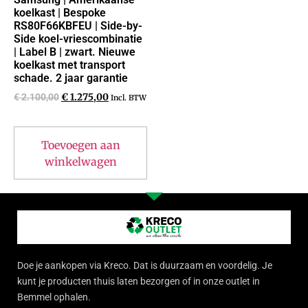
koelkast | Bespoke
RS80F66KBFEU | Side-by-
Side koel-vriescombinatie
| Label B | zwart. Nieuwe
koelkast met transport
schade. 2 jaar garantie
€
2.100,00
€
1.275,00
Incl. BTW
Toevoegen aan
winkelwagen
Doe je aankopen via Kreco. Dat is duurzaam en voordelig. Je
kunt je producten thuis laten bezorgen of in onze outlet in
Bemmel ophalen.