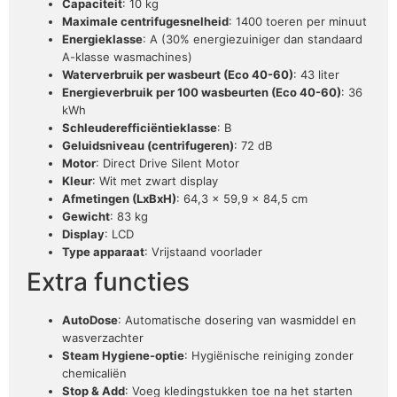
Capaciteit
: 10 kg
Maximale centrifugesnelheid
: 1400 toeren per minuut
Energieklasse
: A (30% energiezuiniger dan standaard
A-klasse wasmachines)
Waterverbruik per wasbeurt (Eco 40-60)
: 43 liter
Energieverbruik per 100 wasbeurten (Eco 40-60)
: 36
kWh
Schleuderefficiëntieklasse
: B
Geluidsniveau (centrifugeren)
: 72 dB
Motor
: Direct Drive Silent Motor
Kleur
: Wit met zwart display
Afmetingen (LxBxH)
: 64,3 x 59,9 x 84,5 cm
Gewicht
: 83 kg
Display
: LCD
Type apparaat
: Vrijstaand voorlader
Extra functies
AutoDose
: Automatische dosering van wasmiddel en
wasverzachter
Steam Hygiene-optie
: Hygiënische reiniging zonder
chemicaliën
Stop & Add
: Voeg kledingstukken toe na het starten