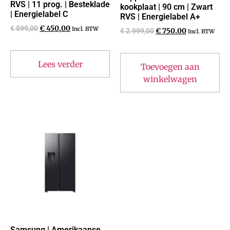
RVS | 11 prog. | Besteklade
kookplaat | 90 cm | Zwart
| Energielabel C
RVS | Energielabel A+
€
599,00
€
450,00
Incl. BTW
€
2.999,00
€
750,00
Incl. BTW
Lees verder
Toevoegen aan
winkelwagen
Samsung | Amerikaanse