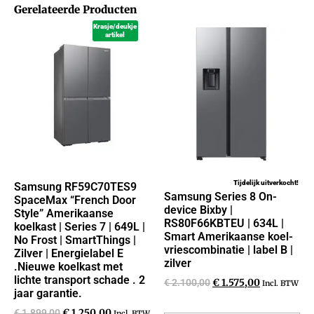
Gerelateerde Producten
Krasje/deukje
artikel
Tijdelijk uitverkocht!
Samsung RF59C70TES9
Samsung Series 8 On-
SpaceMax “French Door
device Bixby |
Style” Amerikaanse
RS80F66KBTEU | 634L |
koelkast | Series 7 | 649L |
Smart Amerikaanse koel-
No Frost | SmartThings |
vriescombinatie | label B |
Zilver | Energielabel E
zilver
.Nieuwe koelkast met
lichte transport schade . 2
€
2.100,00
€
1.575,00
Incl. BTW
jaar garantie.
€
1.899,00
€
1.250,00
Incl. BTW