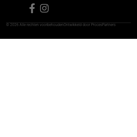
© 2026 Alle rechten voorbehouden
Ontwikkeld door ProcesPartners