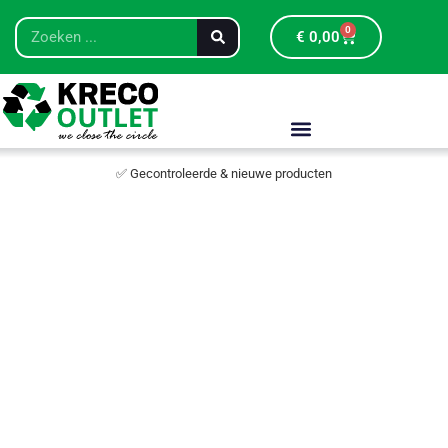
0
€
0,00
✅ Gecontroleerde & nieuwe producten
Restpar