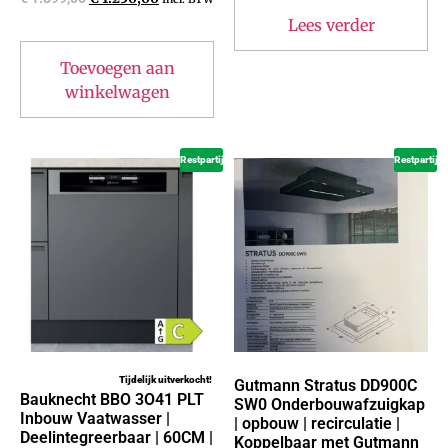
Lees verder
Toevoegen aan
winkelwagen
Restpartij
Restpartij
Tijdelijk uitverkocht!
Gutmann Stratus DD900C
Bauknecht BBO 3O41 PLT
SW0 Onderbouwafzuigkap
Inbouw Vaatwasser |
| opbouw | recirculatie |
Deelintegreerbaar | 60CM |
Koppelbaar met Gutmann