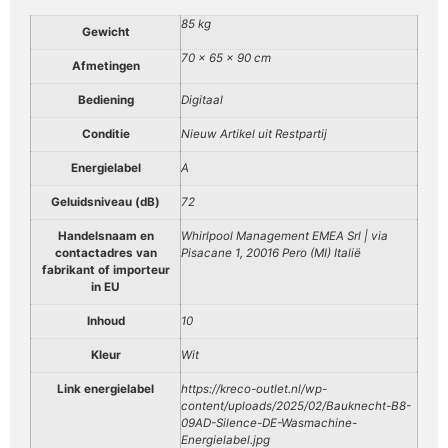
85 kg
Gewicht
70 × 65 × 90 cm
Afmetingen
Bediening
Digitaal
Conditie
Nieuw Artikel uit Restpartij
Energielabel
A
Geluidsniveau (dB)
72
Handelsnaam en
Whirlpool Management EMEA Srl | via
contactadres van
Pisacane 1, 20016 Pero (MI) Italië
fabrikant of importeur
in EU
Inhoud
10
Kleur
Wit
Link energielabel
https://kreco-outlet.nl/wp-
content/uploads/2025/02/Bauknecht-B8-
09AD-Silence-DE-Wasmachine-
Energielabel.jpg