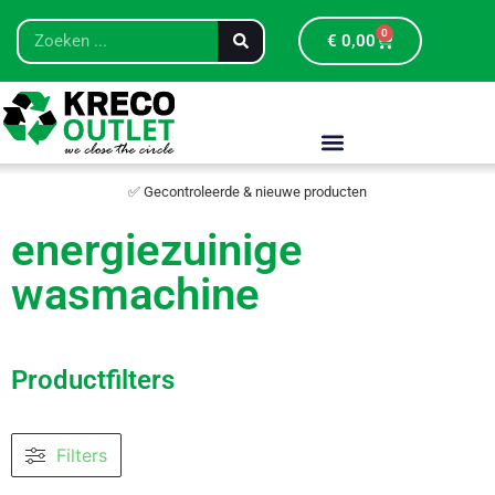
0
€
0,00
✅ Gecontroleerde & nieuwe producten
energiezuinige
wasmachine
Productfilters
Filters