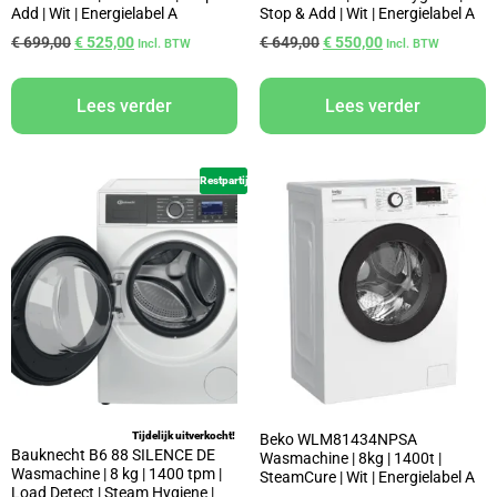
Add | Wit | Energielabel A
Stop & Add | Wit | Energielabel A
€
699,00
€
525,00
€
649,00
€
550,00
Incl. BTW
Incl. BTW
Lees verder
Lees verder
Restpartij
Tijdelijk uitverkocht!
Beko WLM81434NPSA
Bauknecht B6 88 SILENCE DE
Wasmachine | 8kg | 1400t |
Wasmachine | 8 kg | 1400 tpm |
SteamCure | Wit | Energielabel A
Load Detect | Steam Hygiene |