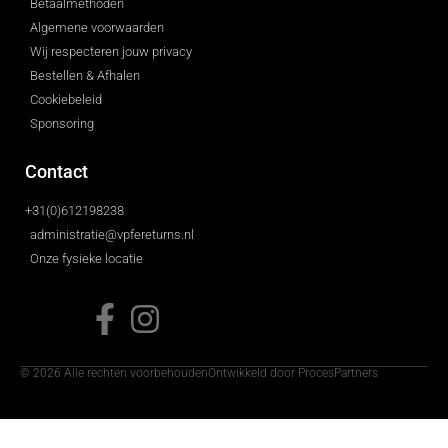
Betaalmethoden
Algemene voorwaarden
Wij respecteren jouw privacy
Bestellen & Afhalen
Cookiebeleid
Sponsoring
Contact
+31(0)612198238
administratie@vpfereturns.nl
Onze fysieke locatie
© 2026 Alle rechten voorbehouden
Ontwikkeld door ProcesPartners