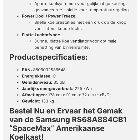
Aparte koelsystemen voor gelijkmatige koeling,
geavanceerde isolatie voor temperatuurregeling.
Power Cool / Power Freeze:
Snelle koelprestaties met één druk op de knop
voor intens koude lucht.
Platte Luchtafvoer:
Dunne, platte koelventilator voor optimale
benutting van binnenruimte.
Productspecificaties:
EAN:
8806092536548
Energieklasse:
C
Geluidsniveau:
35 dB
Jaarlijks energieverbruik:
225 kWu
Afmetingen:
178 cm x 91 cm x 72 cm (HxBxD)
Gewicht:
133 kg
Bestel Nu en Ervaar het Gemak
van de Samsung RS68A884CB1
“SpaceMax” Amerikaanse
Koelkast!