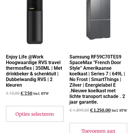
Enjoy Life @Work
Samsung RF59C70TES9
Hoogwaardige RVS travel
SpaceMax “French Door
thermosfles | 350ML | Met
Style” Amerikaanse
drinkbeker & schenktuit |
koelkast | Series 7 | 649L |
Dubbelwandig RVS | 2
No Frost | SmartThings |
kleuren
Zilver | Energielabel E
.Nieuwe koelkast met
€
15,00
€
7,50
Incl. BTW
lichte transport schade . 2
jaar garantie.
€
1.899,00
€
1.250,00
Incl. BTW
Opties selecteren
Toevoegen aan