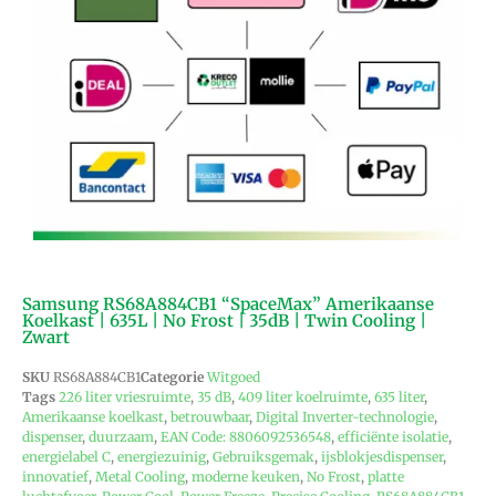
Samsung RS68A884CB1 “SpaceMax” Amerikaanse
Koelkast | 635L | No Frost | 35dB | Twin Cooling |
Zwart
SKU
RS68A884CB1
Categorie
Witgoed
Tags
226 liter vriesruimte
,
35 dB
,
409 liter koelruimte
,
635 liter
,
Amerikaanse koelkast
,
betrouwbaar
,
Digital Inverter-technologie
,
dispenser
,
duurzaam
,
EAN Code: 8806092536548
,
efficiënte isolatie
,
energielabel C
,
energiezuinig
,
Gebruiksgemak
,
ijsblokjesdispenser
,
innovatief
,
Metal Cooling
,
moderne keuken
,
No Frost
,
platte