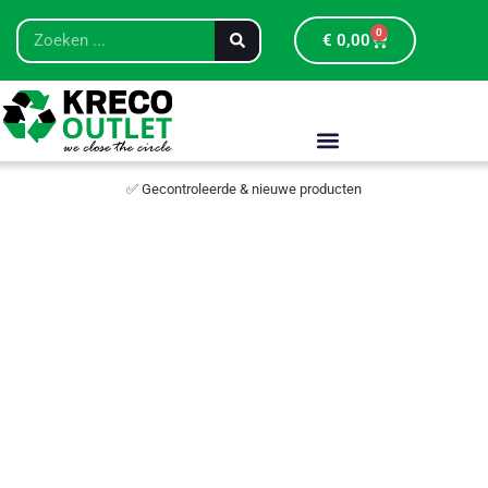
0
€
0,00
✅ Gecontroleerde & nieuwe producten
Krasje/deukje
artikel