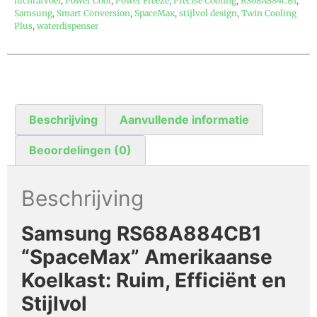
luchtafvoer
,
Power Cool
,
Power Freeze
,
Precise Cooling
,
RS68A884CB1
,
Samsung
,
Smart Conversion
,
SpaceMax
,
stijlvol design
,
Twin Cooling
Plus
,
waterdispenser
Beschrijving
Aanvullende informatie
Beoordelingen (0)
Beschrijving
Samsung RS68A884CB1
“SpaceMax” Amerikaanse
Koelkast: Ruim, Efficiënt en
Stijlvol