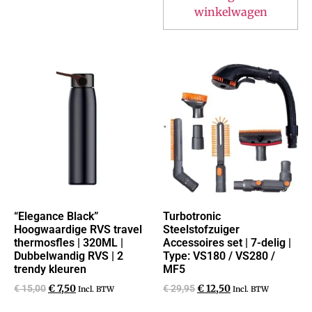
winkelwagen
“Elegance Black”
Turbotronic
Hoogwaardige RVS travel
Steelstofzuiger
thermosfles | 320ML |
Accessoires set | 7-delig |
Dubbelwandig RVS | 2
Type: VS180 / VS280 /
trendy kleuren
MF5
€
15,00
€
7,50
€
29,95
€
12,50
Incl. BTW
Incl. BTW