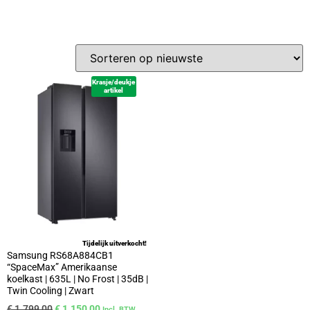
Krasje/deukje
artikel
Tijdelijk uitverkocht!
Samsung RS68A884CB1
“SpaceMax” Amerikaanse
koelkast | 635L | No Frost | 35dB |
Twin Cooling | Zwart
€
1.799,00
€
1.150,00
Incl. BTW