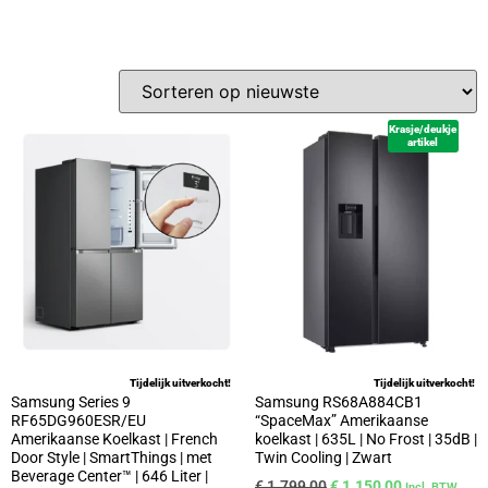
Krasje/deukje
artikel
Tijdelijk uitverkocht!
Tijdelijk uitverkocht!
Samsung Series 9
Samsung RS68A884CB1
RF65DG960ESR/EU
“SpaceMax” Amerikaanse
Amerikaanse Koelkast | French
koelkast | 635L | No Frost | 35dB |
Door Style | SmartThings | met
Twin Cooling | Zwart
Beverage Center™ | 646 Liter |
€
1.799,00
€
1.150,00
Incl. BTW