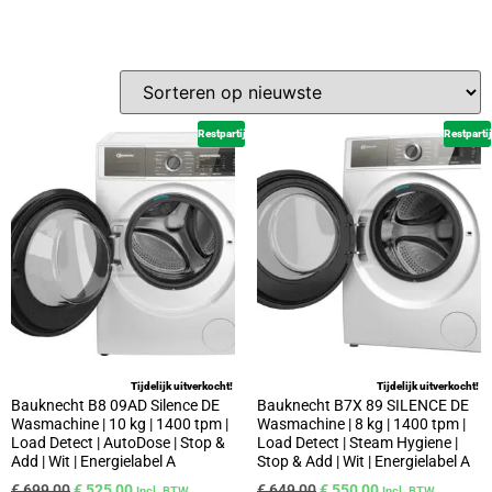
Restpartij
Restpartij
Tijdelijk uitverkocht!
Tijdelijk uitverkocht!
Bauknecht B8 09AD Silence DE
Bauknecht B7X 89 SILENCE DE
Wasmachine | 10 kg | 1400 tpm |
Wasmachine | 8 kg | 1400 tpm |
Load Detect | AutoDose | Stop &
Load Detect | Steam Hygiene |
Add | Wit | Energielabel A
Stop & Add | Wit | Energielabel A
€
699,00
€
525,00
€
649,00
€
550,00
Incl. BTW
Incl. BTW