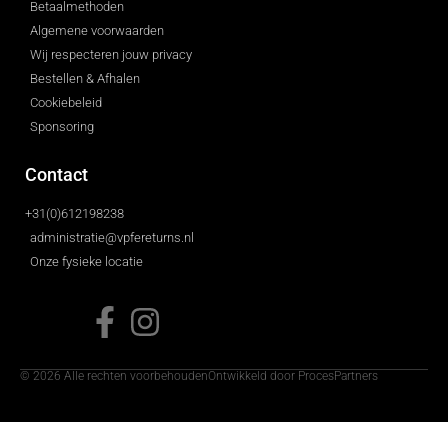
Betaalmethoden
Algemene voorwaarden
Wij respecteren jouw privacy
Bestellen & Afhalen
Cookiebeleid
Sponsoring
Contact
+31(0)612198238
administratie@vpfereturns.nl
Onze fysieke locatie
© 2026 Alle rechten voorbehouden
Ontwikkeld door ProcesPartners