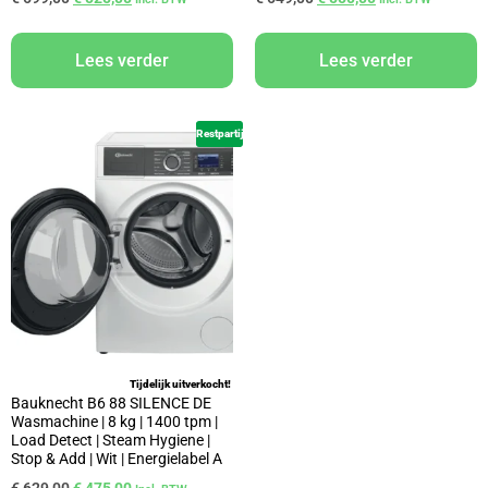
Lees verder
Lees verder
Restpartij
Tijdelijk uitverkocht!
Bauknecht B6 88 SILENCE DE
Wasmachine | 8 kg | 1400 tpm |
Load Detect | Steam Hygiene |
Stop & Add | Wit | Energielabel A
€
629,00
€
475,00