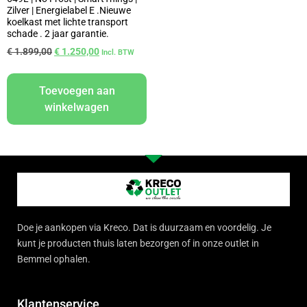
Zilver | Energielabel E .Nieuwe
koelkast met lichte transport
schade . 2 jaar garantie.
€
1.899,00
€
1.250,00
Incl. BTW
Toevoegen aan
winkelwagen
Doe je aankopen via Kreco. Dat is duurzaam en voordelig. Je
kunt je producten thuis laten bezorgen of in onze outlet in
Bemmel ophalen.
Klantenservice