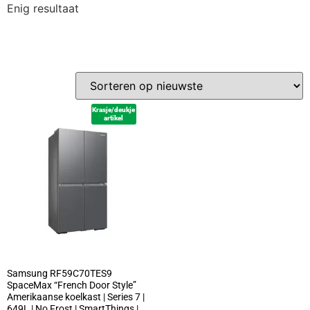
Enig resultaat
Krasje/deukje
artikel
Samsung RF59C70TES9
SpaceMax “French Door Style”
Amerikaanse koelkast | Series 7 |
649L | No Frost | SmartThings |