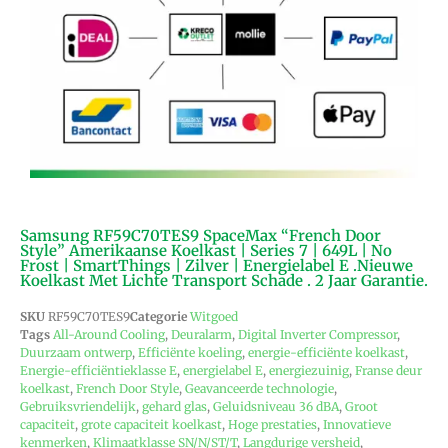
Samsung RF59C70TES9 SpaceMax “French Door
Style” Amerikaanse Koelkast | Series 7 | 649L | No
Frost | SmartThings | Zilver | Energielabel E .Nieuwe
Koelkast Met Lichte Transport Schade . 2 Jaar Garantie.
SKU
RF59C70TES9
Categorie
Witgoed
Tags
All-Around Cooling
,
Deuralarm
,
Digital Inverter Compressor
,
Duurzaam ontwerp
,
Efficiënte koeling
,
energie-efficiënte koelkast
,
Energie-efficiëntieklasse E
,
energielabel E
,
energiezuinig
,
Franse deur
koelkast
,
French Door Style
,
Geavanceerde technologie
,
Gebruiksvriendelijk
,
gehard glas
,
Geluidsniveau 36 dBA
,
Groot
capaciteit
,
grote capaciteit koelkast
,
Hoge prestaties
,
Innovatieve
kenmerken
,
Klimaatklasse SN/N/ST/T
,
Langdurige versheid
,