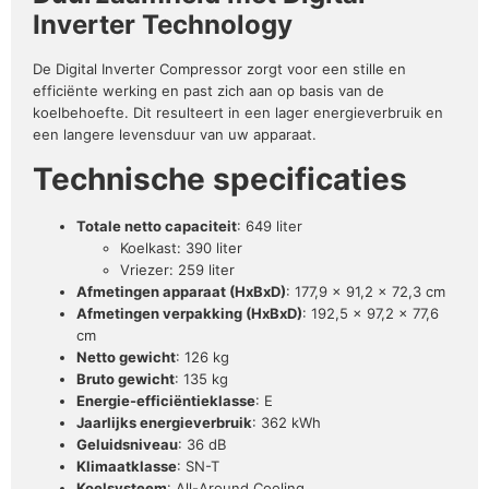
Inverter Technology
De Digital Inverter Compressor zorgt voor een stille en
efficiënte werking en past zich aan op basis van de
koelbehoefte. Dit resulteert in een lager energieverbruik en
een langere levensduur van uw apparaat.
Technische specificaties
Totale netto capaciteit
: 649 liter
Koelkast: 390 liter
Vriezer: 259 liter
Afmetingen apparaat (HxBxD)
: 177,9 x 91,2 x 72,3 cm
Afmetingen verpakking (HxBxD)
: 192,5 x 97,2 x 77,6
cm
Netto gewicht
: 126 kg
Bruto gewicht
: 135 kg
Energie-efficiëntieklasse
: E
Jaarlijks energieverbruik
: 362 kWh
Geluidsniveau
: 36 dB
Klimaatklasse
: SN-T
Koelsysteem
: All-Around Cooling