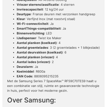
Vriezer sterrenclassificatie
: 4 sterren
Invriescapaciteit
: 12 kg/24 uur
Deurtype
: Franse deuren met verzonken handgreep
Kleur
: Verfijnd Inox (mat roestvrij staal)
Wi-Fi-connectiviteit
: Ja
SmartThings-compatibiliteit
: Ja
Binnenverlichting
: LED
IJsdispenser
: Twist Ice Maker
Aantal planken (koelkast)
: 4
Aantal groentelades
: 3 (2 groentelades + 1 blikjeslade)
Aantal deurvakken (koelkast)
: 6
Aantal planken (vriezer)
: 4
Aantal lades (vriezer)
: 2
Deuralarm
: Ja
Koelmiddel
: R600a
EAN Code:
8806095215235
Met de Samsung Series 7 SpaceMax™ RF59C70TES9 haalt u
een combinatie van stijl, ruimte en geavanceerde technologie
in huis, perfect voor het moderne gezin.
Over Samsung: