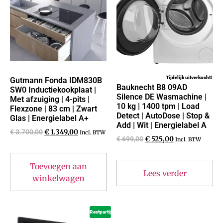
Tijdelijk uitverkocht!
Gutmann Fonda IDM830B
Bauknecht B8 09AD
SW0 Inductiekookplaat |
Silence DE Wasmachine |
Met afzuiging | 4-pits |
10 kg | 1400 tpm | Load
Flexzone | 83 cm | Zwart
Detect | AutoDose | Stop &
Glas | Energielabel A+
Add | Wit | Energielabel A
€
3.700,00
€
1.349,00
Incl. BTW
€
699,00
€
525,00
Incl. BTW
Toevoegen aan
Lees verder
winkelwagen
Restpartij