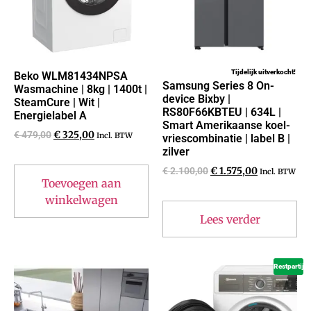
Tijdelijk uitverkocht!
Beko WLM81434NPSA
Samsung Series 8 On-
Wasmachine | 8kg | 1400t |
device Bixby |
SteamCure | Wit |
RS80F66KBTEU | 634L |
Energielabel A
Smart Amerikaanse koel-
€
479,00
€
325,00
Incl. BTW
vriescombinatie | label B |
zilver
€
2.100,00
€
1.575,00
Incl. BTW
Toevoegen aan
winkelwagen
Lees verder
Restpartij