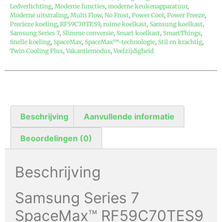
Ledverlichting
,
Moderne functies
,
moderne keukenapparatuur
,
Moderne uitstraling
,
Multi Flow
,
No Frost
,
Power Cool
,
Power Freeze
,
Precieze koeling
,
RF59C70TES9
,
ruime koelkast
,
Samsung koelkast
,
Samsung Series 7
,
Slimme conversie
,
Smart koelkast
,
SmartThings
,
Snelle koeling
,
SpaceMax
,
SpaceMax™-technologie
,
Stil en krachtig
,
Twin Cooling Plus
,
Vakantiemodus
,
Veelzijdigheid
Beschrijving
Aanvullende informatie
Beoordelingen (0)
Beschrijving
Samsung Series 7
SpaceMax™ RF59C70TES9