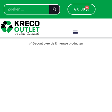
0
€
0,00
✅ Gecontroleerde & nieuwe producten
Krasje/deukje
artikel