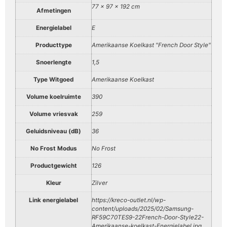
77 × 97 × 192 cm
Afmetingen
Energielabel
E
Producttype
Amerikaanse Koelkast "French Door Style"
Snoerlengte
1,5
Type Witgoed
Amerikaanse Koelkast
Volume koelruimte
390
Volume vriesvak
259
Geluidsniveau (dB)
36
No Frost Modus
No Frost
Productgewicht
126
Kleur
Zilver
Link energielabel
https://kreco-outlet.nl/wp-
content/uploads/2025/02/Samsung-
RF59C70TES9-22French-Door-Style22-
Amerikaanse-koelkast-Energielabel.jpg