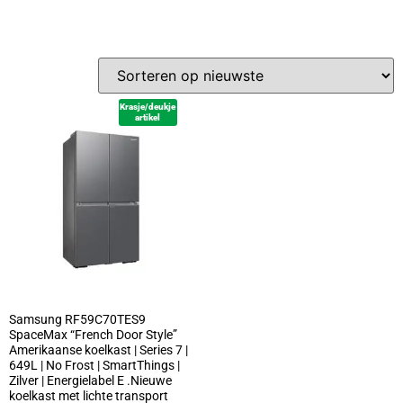
Krasje/deukje
artikel
Samsung RF59C70TES9
SpaceMax “French Door Style”
Amerikaanse koelkast | Series 7 |
649L | No Frost | SmartThings |
Zilver | Energielabel E .Nieuwe
koelkast met lichte transport