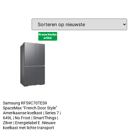
Krasje/deukje
artikel
Samsung RF59C70TES9
SpaceMax “French Door Style”
Amerikaanse koelkast | Series 7 |
649L | No Frost | SmartThings |
Zilver | Energielabel E .Nieuwe
koelkast met lichte transport