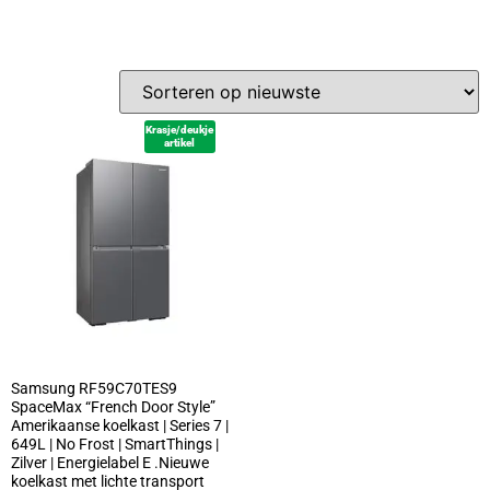
Krasje/deukje
artikel
Samsung RF59C70TES9
SpaceMax “French Door Style”
Amerikaanse koelkast | Series 7 |
649L | No Frost | SmartThings |
Zilver | Energielabel E .Nieuwe
koelkast met lichte transport