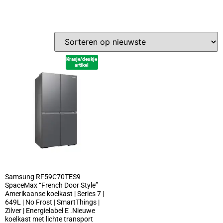
Krasje/deukje
artikel
Samsung RF59C70TES9
SpaceMax “French Door Style”
Amerikaanse koelkast | Series 7 |
649L | No Frost | SmartThings |
Zilver | Energielabel E .Nieuwe
koelkast met lichte transport