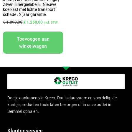
Zilver | Energielabel E .Nieuwe
koelkast met lichte transport
schade . 2 jaar garantie.
€
1.899,00
€
1.250,00
Incl. BTW
Toevoegen aan
winkelwagen
Doe je aankopen via Kreco. Dat is duurzaam en voordelig. Je
kunt je producten thuis laten bezorgen of in onze outlet in
Bemmel ophalen.
Klantenservice