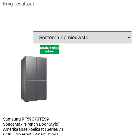
Enig resultaat
Krasje/deukje
artikel
Samsung RF59C70TES9
SpaceMax “French Door Style”
Amerikaanse koelkast | Series 7 |
649L | No Frost | SmartThings |