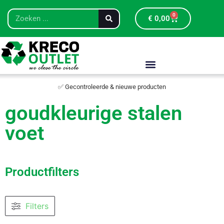
0
€
0,00
✅ Gecontroleerde & nieuwe producten
goudkleurige stalen
voet
Productfilters
Filters