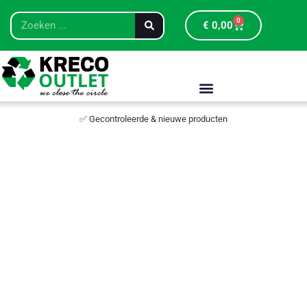
0
€
0,00
✅ Gecontroleerde & nieuwe producten
Restpartij
Restpar