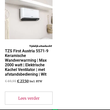
Tijdelijk uitverkocht!
TZS First Austria 5571-9
Keramische
Wandverwarming | Max
2000 watt | Elektrische
Kachel Ventilator | met
afstandsbediening | Wit
€
69,95
€
27,50
Incl. BTW
Lees verder