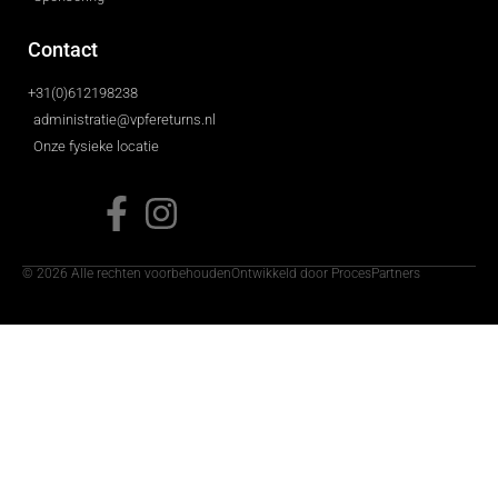
Contact
+31(0)612198238
administratie@vpfereturns.nl
Onze fysieke locatie
© 2026 Alle rechten voorbehouden
Ontwikkeld door ProcesPartners