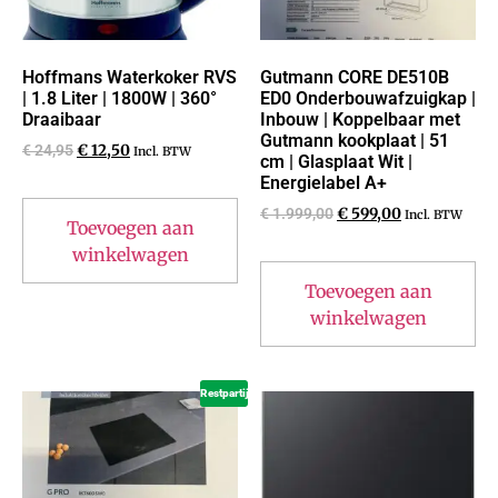
Hoffmans Waterkoker RVS
Gutmann CORE DE510B
| 1.8 Liter | 1800W | 360°
ED0 Onderbouwafzuigkap |
Draaibaar
Inbouw | Koppelbaar met
Gutmann kookplaat | 51
€
24,95
€
12,50
Incl. BTW
cm | Glasplaat Wit |
Energielabel A+
€
1.999,00
€
599,00
Incl. BTW
Toevoegen aan
winkelwagen
Toevoegen aan
winkelwagen
Restpartij