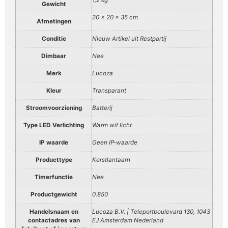
Gewicht
20 × 20 × 35 cm
Afmetingen
Conditie
Nieuw Artikel uit Restpartij
Dimbaar
Nee
Merk
Lucoza
Kleur
Transparant
Stroomvoorziening
Batterij
Type LED Verlichting
Warm wit licht
IP waarde
Geen IP-waarde
Producttype
Kerstlantaarn
Timerfunctie
Nee
Productgewicht
0.850
Handelsnaam en
Lucoza B.V. | Teleportboulevard 130, 1043
contactadres van
EJ Amsterdam Nederland