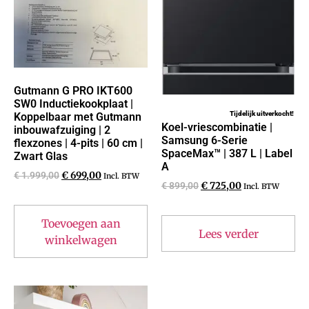
Gutmann G PRO IKT600
SW0 Inductiekookplaat |
Tijdelijk uitverkocht!
Koppelbaar met Gutmann
Koel-vriescombinatie |
inbouwafzuiging | 2
Samsung 6-Serie
flexzones | 4-pits | 60 cm |
SpaceMax™ | 387 L | Label
Zwart Glas
A
€
1.999,00
€
699,00
Incl. BTW
€
899,00
€
725,00
Incl. BTW
Toevoegen aan
Lees verder
winkelwagen