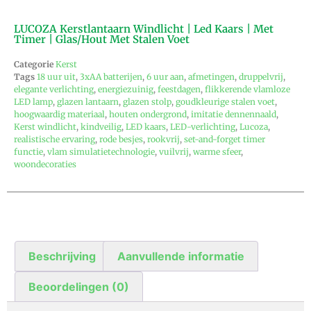
LUCOZA Kerstlantaarn Windlicht | Led Kaars | Met
Timer | Glas/hout Met Stalen Voet
Categorie
Kerst
Tags
18 uur uit
,
3xAA batterijen
,
6 uur aan
,
afmetingen
,
druppelvrij
,
elegante verlichting
,
energiezuinig
,
feestdagen
,
flikkerende vlamloze
LED lamp
,
glazen lantaarn
,
glazen stolp
,
goudkleurige stalen voet
,
hoogwaardig materiaal
,
houten ondergrond
,
imitatie dennennaald
,
Kerst windlicht
,
kindveilig
,
LED kaars
,
LED-verlichting
,
Lucoza
,
realistische ervaring
,
rode besjes
,
rookvrij
,
set-and-forget timer
functie
,
vlam simulatietechnologie
,
vuilvrij
,
warme sfeer
,
woondecoraties
Beschrijving
Aanvullende informatie
Beoordelingen (0)