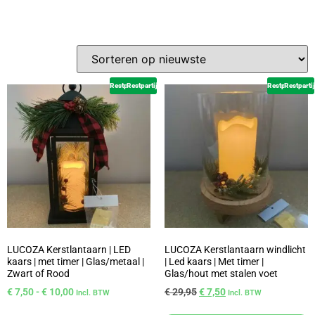
Restpartij
Restpartij
Restpartij
Restpartij
LUCOZA Kerstlantaarn | LED
LUCOZA Kerstlantaarn windlicht
kaars | met timer | Glas/metaal |
| Led kaars | Met timer |
Zwart of Rood
Glas/hout met stalen voet
€
7,50
-
€
10,00
€
29,95
€
7,50
Incl. BTW
Incl. BTW