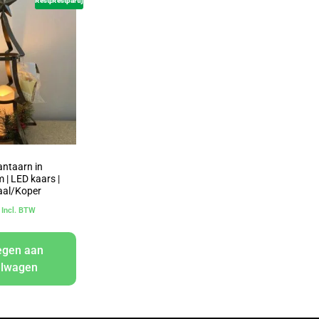
Restpartij
Restpartij
ntaarn in
 | LED kaars |
aal/Koper
Incl. BTW
egen aan
elwagen