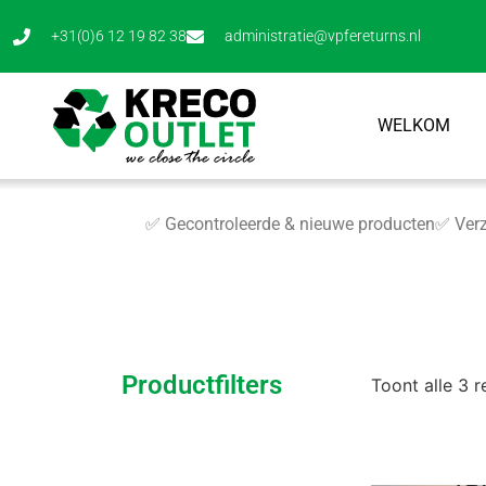
+31(0)6 12 19 82 38
administratie@vpfereturns.nl
WELKOM
✅ Gecontroleerde & nieuwe producten
✅ Verz
Productfilters
Toont alle 3 r