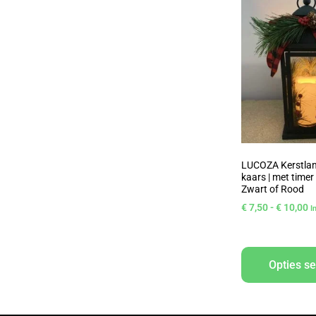
LUCOZA Kerstlan
kaars | met timer
Zwart of Rood
€
7,50
-
€
10,00
I
Opties se