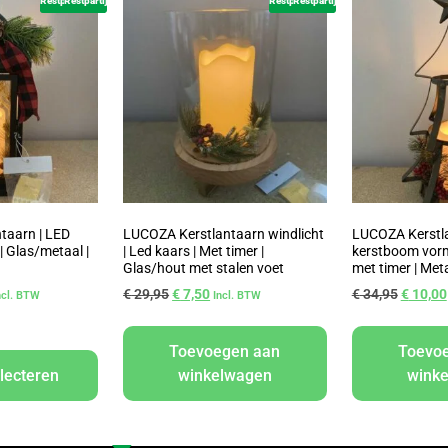
Restpartij
Restpartij
Restpartij
Restpartij
taarn | LED
LUCOZA Kerstlantaarn windlicht
LUCOZA Kerstla
 | Glas/metaal |
| Led kaars | Met timer |
kerstboom vorm
Glas/hout met stalen voet
met timer | Met
€
29,95
€
7,50
€
34,95
€
10,00
ncl. BTW
Incl. BTW
Toevoegen aan
Toevo
lecteren
winkelwagen
wink