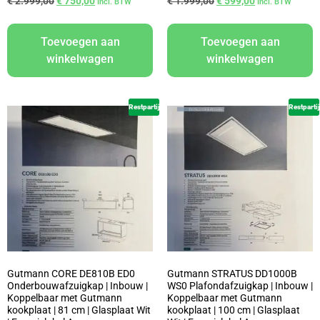
€
2.999,00
€
750,00
€
1.999,00
€
599,00
Incl. BTW
Incl. BTW
Toevoegen aan
Toevoegen aan
winkelwagen
winkelwagen
Restpartij
Restpartij
Gutmann CORE DE810B ED0
Gutmann STRATUS DD1000B
Onderbouwafzuigkap | Inbouw |
WS0 Plafondafzuigkap | Inbouw |
Koppelbaar met Gutmann
Koppelbaar met Gutmann
kookplaat | 81 cm | Glasplaat Wit
kookplaat | 100 cm | Glasplaat