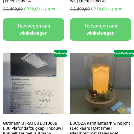
| Energielabel A+
Wit | Energielabel A+
€
2.499,00
€
750,00
€
2.499,00
€
750,00
Incl. BTW
Incl. BTW
Toevoegen aan
Toevoegen aan
winkelwagen
winkelwagen
Restpartij
Restpartij
Restpartij
Gutmann STRATUS DD1000B
LUCOZA Kerstlantaarn windlicht
ED0 Plafondafzuigkap | Inbouw |
| Led kaars | Met timer |
Koppelbaar met Gutmann
Glas/hout met stalen voet