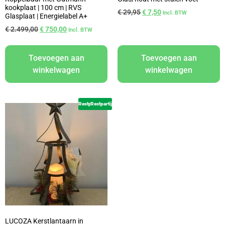
kookplaat | 100 cm | RVS
€
29,95
€
7,50
Incl. BTW
Glasplaat | Energielabel A+
€
2.499,00
€
750,00
Incl. BTW
Toevoegen aan
Toevoegen aan
winkelwagen
winkelwagen
Restpartij
Restpartij
LUCOZA Kerstlantaarn in