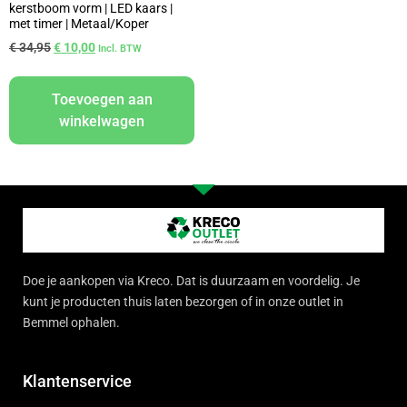
kerstboom vorm | LED kaars |
met timer | Metaal/Koper
€
34,95
€
10,00
Incl. BTW
Toevoegen aan
winkelwagen
Doe je aankopen via Kreco. Dat is duurzaam en voordelig. Je
kunt je producten thuis laten bezorgen of in onze outlet in
Bemmel ophalen.
Klantenservice